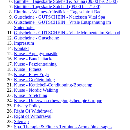
Eintritte - Tageskarte Solebad & Sauna (09.00 bis 21.00)
Eintritte - Tageskarte Solebad (09.00 bis 21.00)
Eintritte - Wellnessfrühstück + Tageseintritt Bad
Gutscheine - GUTSCHEIN - Narzissen Vital Spa
Gutscheine - GUTSCHEIN - Vitale Entspannung im
Suitenhotel
Gutscheine - GUTSCHEIN - Vitale Momente im Solebad
Gutscheine - Gutscheine
Impressum
Kontakt
Kurse - Aquagymnastik
Kurse - Bauchattacke
Kurse - Faszientraining
Kurse - Fitness
Kurse - Flow Yoga
Kurse - Gerätetraining
Kurse - Kettlebell-Conditioning-Bootcamp
Kurse - Nordic Walking
Kurse - Stretching
Kurse - Unterwasserbewegungstherapie Gruppe
Privacy Policy
Right Of Withdrawal
Right of Withdrawal
Sitemap
Spa, Therapie & Fitness Termine - Aromaölmassage -